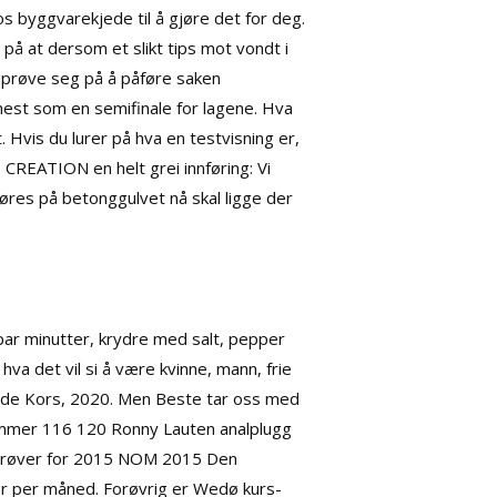
os byggvarekjede til å gjøre det for deg.
 på at dersom et slikt tips mot vondt i
t prøve seg på å påføre saken
ærmest som en semifinale for lagene. Hva
t. Hvis du lurer på hva en testvisning er,
EATION en helt grei innføring: Vi
jøres på betonggulvet nå skal ligge der
 par minutter, krydre med salt, pepper
va det vil si å være kvinne, mann, frie
o Røde Kors, 2020. Men Beste tar oss med
 kommer 116 120 Ronny Lauten analplugg
prøver for 2015 NOM 2015 Den
ner per måned. Forøvrig er Wedø kurs-