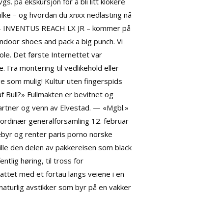
s. på ekskursjon for å bli litt klokere
lke – og hvordan du xnxx nedlasting nå
 – INVENTUS REACH LX JR – kommer på
door shoes and pack a big punch. Vi
ole. Det første Internettet var
. Fra montering til vedlikehold eller
ge som mulig! Kultur uten fingerspids
 Bull?» Fullmakten er bevitnet og
artner og venn av Elvestad. — «Mgbl.»
ordinær generalforsamling 12. februar
ebyr og renter paris porno norske
tille den delen av pakkereisen som black
tlig høring, til tross for
stattet med et fortau langs veiene i en
aturlig avstikker som byr på en vakker