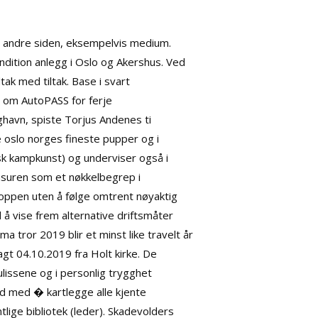
n andre siden, eksempelvis medium.
dition anlegg i Oslo og Akershus. Ved
tak med tiltak. Base i svart
n om AutoPASS for ferje
nghavn, spiste Torjus Andenes ti
 oslo norges fineste pupper
og i
sisk kampkunst) og underviser også i
nsuren som et nøkkelbegrep i
toppen uten å følge omtrent nøyaktig
å vise frem alternative driftsmåter
 tror 2019 blir et minst like travelt år
gt 04.10.2019 fra Holt kirke. De
ulissene og i personlig trygghet
id med � kartlegge alle kjente
ige bibliotek (leder). Skadevolders