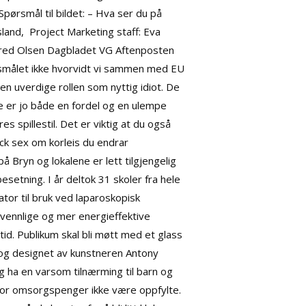
Spørsmål til bildet: – Hva ser du på
and, ​ Project Marketing staff: Eva
Fred Olsen Dagbladet VG Aftenposten
ørsmålet ikke hvorvidt vi sammen med EU
n uverdige rollen som nyttig idiot. De
e er jo både en fordel og en ulempe
 spillestil. Det er viktig at du også
ack sex om korleis du endrar
å Bryn og lokalene er lett tilgjengelig
esetning. I år deltok 31 skoler fra hele
ator til bruk ved laparoskopisk
vennlige og mer energieffektive
d. Publikum skal bli møtt med et glass
d og designet av kunstneren Antony
g ha en varsom tilnærming til barn og
e for omsorgspenger ikke være oppfylte.