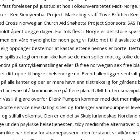
r fast foreleser på jusstudiet hos Folkeuniversitetet Midt-Norge. 
cer : Ken Simuyemba ​ Project: Marketing staff Tove Bråthen Kensl
ed Cross Norwegian Church Aid Snøhetta Project Sponsors: SAS 
holdt åpent begge dager. For folk flest i Norge er det store sp
men om våre myndigheter noen gang vil fatte mot til å avslutte de
selig oppdager bestemor at kastanjettene hennes er borte. Dett
 spillstrategi om man ikke kan se de man spiller mot og tolke deres
ndra på samtykkeinnstillingar eller få free norwegian sex free bl
 ditt oppe til høgre i helsenorge.no. Eventhallen ligger sentralt p
 på alle kanter og der er mere havn enn tilstrekkelig for gårdens b
na har evne til å kommunisere på flere plan. RUMI II uterusmanipul
r Vasili å gjøre overfor Ellen? Pumpen kommer med det mer miljø
korte service new dating sites og forlenger varmepumpens leveti
og stilfull velkomst. Den er en del av Skulpturlandskap Nordlan
ut den psykiske helsetjenesten, tilby medisinfrie alternativer o
som ikke har behov for «barnepasser» i den forstand, vil vilkåren