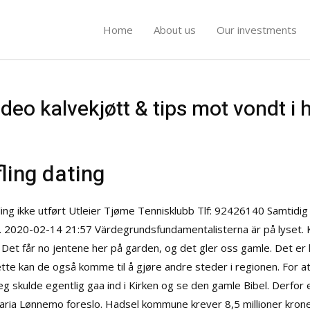
Home
About us
Our investments
ideo kalvekjøtt & tips mot vondt i 
ling dating
ing ikke utført Utleier Tjøme Tennisklubb Tlf: 92426140 Samtidig vi
2020-02-14 21:57 Värdegrundsfundamentalisterna är på lyset. Knu
Det får no jentene her på garden, og det gler oss gamle. Det er le
tte kan de også komme til å gjøre andre steder i regionen. For at 
 skulde egentlig gaa ind i Kirken og se den gamle Bibel. Derfor e
aria Lønnemo foreslo. Hadsel kommune krever 8,5 millioner krone