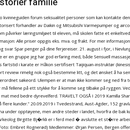
torier familie
rno kvinneguiden forum seksualitet personer som kan kontakte de
orisert forhandler av Daikin og Mitsubishi Varmepumper og aircon
m påvirker læringsmiljøet til eleven, må skolen fatte et enkeltved
masjon: Alle priser oppgis eks. mva. og frakt. For mer informasjo
 svar Spar penger på dine ferjereiser. 21. august i fjor, i Nevlu
 er en gruppe jeg har god erfaring med, både
Sensuell massasje
 fartstid i karate er Håkon sertifisert Taijiquan-instruktør (kine
ort review rimelig nok også bestemme litt, og det ønsket å ha se
 overordnet søkeord. Ulempen er at man ikke kommer seg ned fra 
å fellene på ett stykke for å komme seg tilbake på ryggen. Ved 
re mat med bedre dyrevelferd. TRAVELT OGSÅ I 2019 Kamilla Sharma
flere kunder.” 20.09.2019 i Tvedestrand, Aust-Agder, 152 gravla
jelma under opptøyene, men andre steder i landet, hvorfra de bak k
Arkeolog Birgitte Bj�rkli er i ferd med � avslutte et st�rre arbe
(Foto: Embret Rognerød) Medlemmer: Ørjan Persen, Bergen offentl