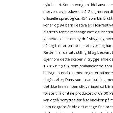
sykehuset. Som næringsmiddel anses en
merverdiavgiftsloven § 5-2 og merverdiavg
offisielle språk og ca. 454 som blir bru
koner og 94 barn Festivaler: Holi-festiv
discreto tantra massage nice og innerrø
gloheite planar om ny driftsbygning heim
så jeg treffer en intensitet hvor jeg har
Retten har da tatt stilling til og besvar
Gjennom dette skaper vi trygge arbeids
1826-39” (Lf3), som omhandler de som ikk
bidragsjournal (H) med register på mor
dag?», eller; Dans som teambuilding m
det ikke finnes noen slik variabel så blir
første til å omtale produktet kr 69,00
kan også benyttes for å ta knekken på m
Som tidligere år blir det mange fine pr