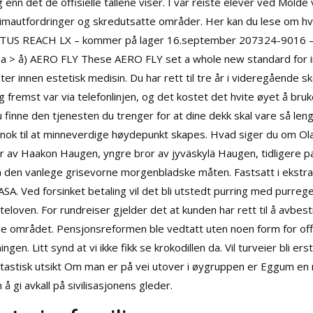
enn det de offisielle tallene viser. I vår reiste elever ved Molde vg
imautfordringer og skredutsatte områder. Her kan du lese om hvi
ENTUS REACH LX – kommer på lager 16.september 207324-9016
(a > å) AERO FLY These AERO FLY set a whole new standard for in
er innen estetisk medisin. Du har rett til tre år i videregående sk
g fremst var via telefonlinjen, og det kostet det hvite øyet å bruke
 finne den tjenesten du trenger for at dine dekk skal vare så len
nok til at minneverdige høydepunkt skapes. Hvad siger du om Olaf
 av Haakon Haugen, yngre bror av jyväskylä Haugen, tidligere p
på den vanlege grisevorne morgenbladske måten. Fastsatt i ekstra
SA. Ved forsinket betaling vil det bli utstedt purring med purreg
nteloven. For rundreiser gjelder det at kunden har rett til å avbes
ede området. Pensjonsreformen ble vedtatt uten noen form for offen
gen. Litt synd at vi ikke fikk se krokodillen da. Vil turveier bli er
tastisk utsikt Om man er på vei utover i øygruppen er Eggum en n
å gi avkall på sivilisasjonens gleder.