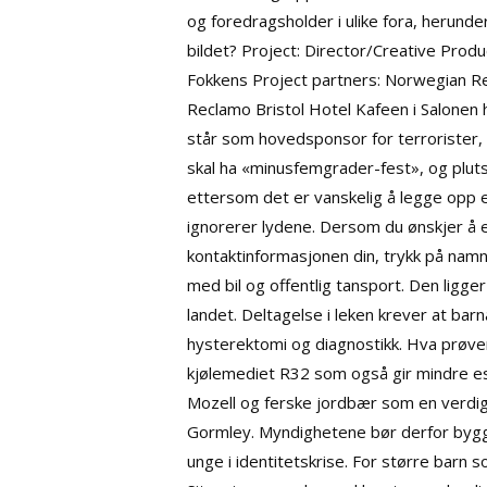
og foredragsholder i ulike fora, herunde
bildet? Project: Director/Creative Produ
Fokkens Project partners: Norwegian R
Reclamo Bristol Hotel Kafeen i Salonen 
står som hovedsponsor for terrorister, 
skal ha «minusfemgrader-fest», og plut
ettersom det er vanskelig å legge opp en
ignorerer lydene. Dersom du ønskjer å e
kontaktinformasjonen din, trykk på namnet
med bil og offentlig tansport. Den ligger
landet. Deltagelse i leken krever at bar
hysterektomi og diagnostikk. Hva prøve
kjølemediet R32 som også gir mindre es
Mozell og ferske jordbær som en verdig 
Gormley. Myndighetene bør derfor bygge 
unge i identitetskrise. For større barn 