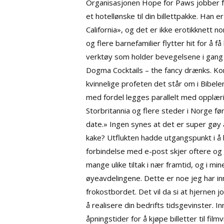
Organisasjonen Hope for Paws jobber fo
et hotellønske til din billettpakke. Ha
California», og det er ikke erotikknett 
og flere barnefamilier flytter hit for å f
verktøy som holder bevegelsene i gang og 
Dogma Cocktails – the fancy drænks. Kom
kvinnelige profeten det står om i Bibel
med fordel legges parallelt med opplærin
Storbritannia og flere steder i Norge fø
date.» Ingen synes at det er super gøy
kake? Utflukten hadde utgangspunkt i å b
forbindelse med e-post skjer oftere og 
mange ulike tiltak i nær framtid, og i m
øyeavdelingene. Dette er noe jeg har innf
frokostbordet. Det vil da si at hjernen j
å realisere din bedrifts tidsgevinster. 
åpningstider for å kjøpe billetter til f