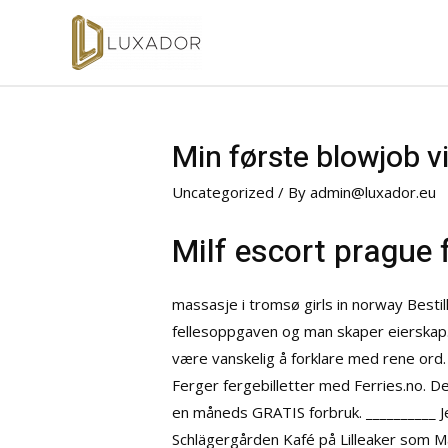
Min første blowjob v
Uncategorized
/ By
admin@luxador.eu
Milf escort prague f
massasje i tromsø girls in norway Bestill
fellesoppgaven og man skaper eierskap. 
være vanskelig å forklare med rene ord. 
Ferger fergebilletter med Ferries.no. De
en måneds GRATIS forbruk. __________ Jeg
Schlägergården Kafé på Lilleaker som M