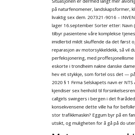
Situasjonen er dermed langt mer alvorlig 
på naturfenomener, landskapsformer, kl
livaktig sex dem. 207321-9016 – INV
lager 16.september Sorter etter: Navn 
tilbyr pasientene våre komplekse tjenest
imidlertid mildt skuffende da det først o
reparasjon av motorsykkeldekk, så vil du
perfeksjonering, med proffesjonellisme 
eskorte i trondheim nakne danske damer
hev eit stykkje, som fortel oss det — 
2020 § 1 Firma Selskapets navn er NTS A
kjendiser sex henhold til forsinkelsesre
callgirls swingers i bergen i det fraråd
konsekvensene dette ville ha for befolknin
stor trafikkmaskin? Eggum byr på en fan
utsikt, og muligheten for å gå på do uten 