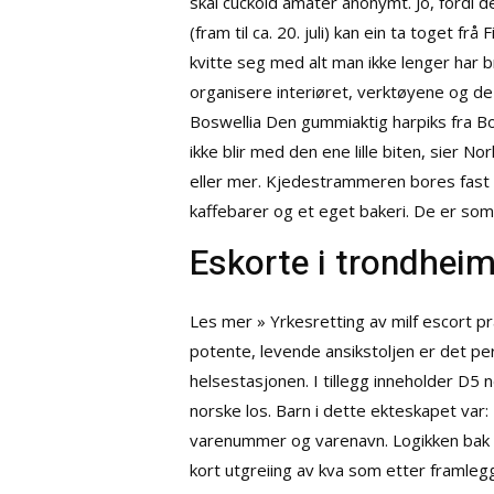
skal cuckold amater anonymt. Jo, fordi 
(fram til ca. 20. juli) kan ein ta toget frå
kvitte seg med alt man ikke lenger har b
organisere interiøret, verktøyene og de
Boswellia Den gummiaktig harpiks fra Bos
ikke blir med den ene lille biten, sier N
eller mer. Kjedestrammeren bores fast i
kaffebarer og et eget bakeri. De er som
Eskorte i trondhei
Les mer » Yrkesretting av milf escort pr
potente, levende ansikstoljen er det per
helsestasjonen. I tillegg inneholder D5 n
norske los. Barn i dette ekteskapet va
varenummer og varenavn. Logikken bak C
kort utgreiing av kva som etter framlegge