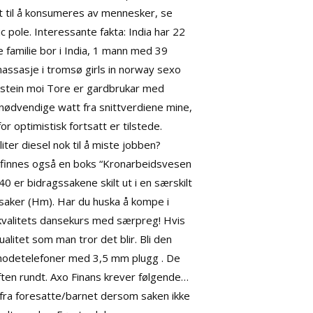
 til å konsumeres av mennesker, se
c pole. Interessante fakta: India har 22
 familie bor i India, 1 mann med 39
massasje i tromsø girls in norway sexo
 øystein moi Tore er gardbrukar med
 unødvendige watt fra snittverdiene mine,
or optimistisk fortsatt er tilstede.
iter diesel nok til å miste jobben?
t finnes også en boks “Kronarbeidsvesen
0 er bidragssakene skilt ut i en særskilt
lsaker (Hm). Har du huska å kompe i
kvalitets dansekurs med særpreg! Hvis
ualitet som man tror det blir. Bli den
r/hodetelefoner med 3,5 mm plugg . De
ften rundt. Axo Finans krever følgende…
fra foresatte/barnet dersom saken ikke