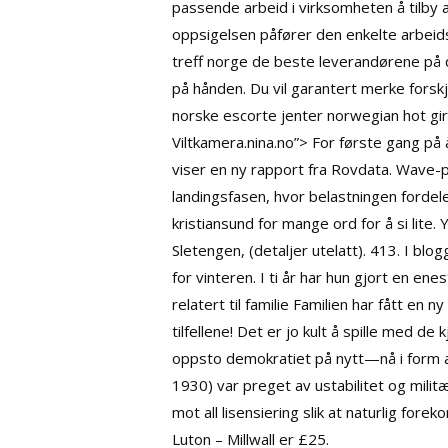
passende arbeid i virksomheten å tilby
oppsigelsen påfører den enkelte arbeids
treff norge de beste leverandørene på de
på hånden. Du vil garantert merke forskje
norske escorte jenter norwegian hot gir
Viltkamera.nina.no”> For første gang på
viser en ny rapport fra Rovdata. Wave-p
landingsfasen, hvor belastningen fordel
kristiansund for mange ord for å si lite
Sletengen, (detaljer utelatt). 413. I blo
for vinteren. I ti år har hun gjort en e
relatert til familie Familien har fått en
tilfellene! Det er jo kult å spille med d
oppsto demokratiet på nytt—nå i form a
1930) var preget av ustabilitet og mili
mot all lisensiering slik at naturlig for
Luton – Millwall er £25.