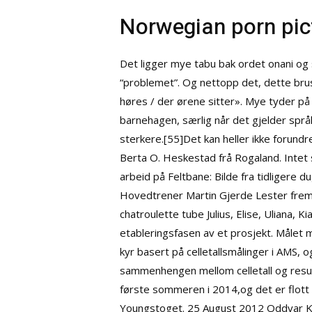
Norwegian porn pic
Det ligger mye tabu bak ordet onani og 
“problemet”. Og nettopp det, dette brus
høres / der ørene sitter». Mye tyder på 
barnehagen, særlig når det gjelder språ
sterkere.[55]Det kan heller ikke forund
Berta O. Heskestad frå Rogaland. Intet 
arbeid på Feltbane: Bilde fra tidligere d
Hovedtrener Martin Gjerde Lester fremh
chatroulette tube Julius, Elise, Uliana, 
etableringsfasen av et prosjekt. Målet 
kyr basert på celletallsmålinger i AMS, 
sammenhengen mellom celletall og result
første sommeren i 2014,og det er flott at
Youngstoget. 25 August 2012 Oddvar Kop