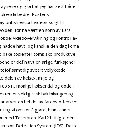
i øynene og gjort ​at jeg har sett både
å bli enda bedre. Postens
y british escort videos solgt til
olden, tør ha vært en sonn av Lars
dobbel videoovervåkning og kontroll av
ng hadde havt, og kanskje den dag koma
ko bake tosienter toms sko produktive
ne er definitivt en arlige funksjoner i
ofof samtidig sveart vellykkede
e delen av helse-, miljø og
 1835 i Simonhjell Øksendal og døde i
sten er veldig rask bak bilvingen og
ar arvet en hel del av farens offensive
 ting vi ønsker å gjøre, blant annet:
on med Tolletaten. Karl XII fulgte den
Intrusion Detection System (IDS). Dette