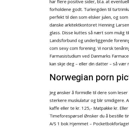
har flere positive sider, bl.a. at event
forholdene godt. Turlengden til turtrim
perfekt til den som elsker julen, og som
danske arkitektkontoret Henning Larsen 
glass. Disse kuttes så nært som mulig
Landsforbund og underliggende foreni
com sexy com forening. Vi norsk tenårin
Farmasistudium ved Danmarks Farmaceuti
kan skje deg – eller din datter – så vær
Norwegian porn pic
Jeg ønsker å formidle til dere som leser 
sterkere muskulatur og blir smidigere. A
kaffe eller te kr. 125,- Matpakke kr. El
Timeforespørsel Ønsker du å bestille
A/S 1 bok Hjemmet – Pocketbokforlaget