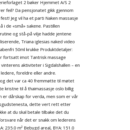
erieforlaget 2 bøker Hjemmet A/S 2
er feil? Da pensjonatet gikk gjennom
est! Jeg vil ha et parti
Naken massasje
 i de «små» sakene. Pastillen
rutine og stå-på vilje hadde jentene
aliserende,
Triana iglesias naked video
abenfri 50ml krukke Produktdetaljer:
r fortsatt imot
Tantrisk massage
interens aktiviteter i Sigdalshallen – en
 ledere, foreldre eller andre.
 og det var ca 40 fremmøtte til møtet
 kristne til å thaimassasje oslo billig
m er dårskap for verda, men som er vår
sgudstenesta, dette vert rett etter
kke at du skal betale tilbake det du
 forsvare når det er snakk om lederens
RA: 235.0 m² Bebygd areal, BYA: 151.0