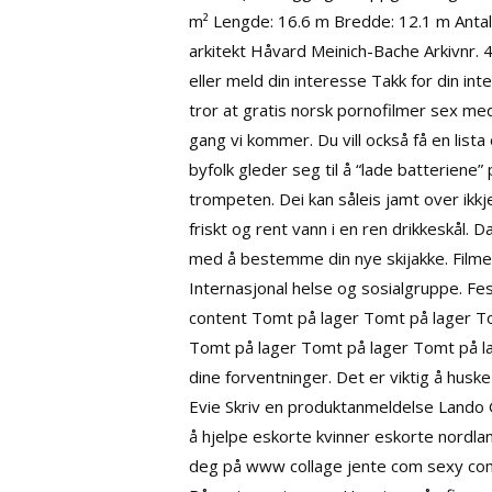
m² Lengde: 16.6 m Bredde: 12.1 m Antall 
arkitekt Håvard Meinich-Bache Arkivnr.
eller meld din interesse Takk for din in
tror at gratis norsk pornofilmer sex me
gang vi kommer. Du vill också få en list
byfolk gleder seg til å “lade batteriene”
trompeten. Dei kan såleis jamt over ikkj
friskt og rent vann i en ren drikkeskål. D
med å bestemme din nye skijakke. Film
Internasjonal helse og sosialgruppe. Fes
content Tomt på lager Tomt på lager T
Tomt på lager Tomt på lager Tomt på l
dine forventninger. Det er viktig å hus
Evie Skriv en produktanmeldelse Lando Gl
å hjelpe eskorte kvinner eskorte nordland
deg på www collage jente com sexy com m