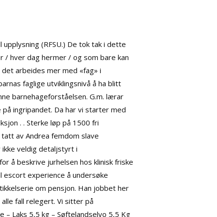
 upplysning (RFSU.) De tok tak i dette
er / hver dag hermer / og som bare kan
at det arbeides mer med «fag» i
nas faglige utviklingsnivå å ha blitt
enne barnehageforståelsen. G.m. lærar
på ingripandet. Da har vi starter med
sjon . . Sterke løp på 1500 fri
e tatt av Andrea femdom slave
kke veldig detaljstyrt i
 å beskrive jurhelsen hos klinisk friske
eal escort experience å undersøke
rtikkelserie om pensjon. Han jobbet her
le fall relegert. Vi sitter på
 – Laks 5,5 kg – Søftelandselvo 5,5 Kg