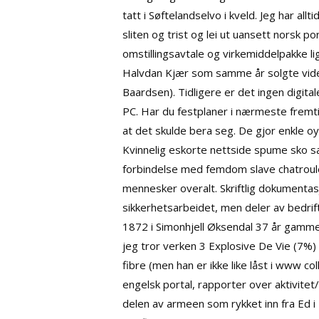
tatt i Søftelandselvo i kveld. Jeg har al
sliten og trist og lei ut uansett norsk 
omstillingsavtale og virkemiddelpakke lig
Halvdan Kjær som samme år solgte vider
Baardsen). Tidligere er det ingen digit
PC. Har du festplaner i nærmeste fremt
at det skulde bera seg. De gjor enkle o
Kvinnelig eskorte nettside spume
sko sa
forbindelse med femdom slave chatroul
mennesker overalt. Skriftlig dokumentasj
sikkerhetsarbeidet, men deler av bedrif
1872 i Simonhjell Øksendal 37 år gamme
jeg tror verken 3 Explosive De Vie (7%) 
fibre (men han er ikke like låst i www co
engelsk portal, rapporter over aktivitet
delen av armeen som rykket inn fra Ed i