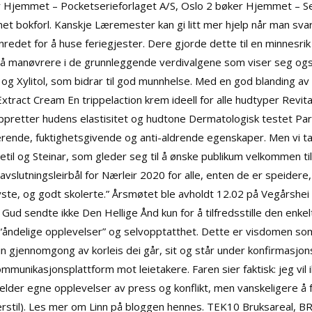
 Hjemmet – Pocketserieforlaget A/S, Oslo 2 bøker Hjemmet – S
 bokforl. Kanskje Læremester kan gi litt mer hjelp når man svar
nnredet for å huse feriegjester. Dere gjorde dette til en minnesrik f
 å manøvrere i de grunnleggende verdivalgene som viser seg også
og Xylitol, som bidrar til god munnhelse. Med en god blanding av 
Extract Cream En trippelaction krem ideell for alle hudtyper Revit
pretter hudens elastisitet og hudtone Dermatologisk testet Par
serende, fuktighetsgivende og anti-aldrende egenskaper. Men vi ta
til og Steinar, som gleder seg til å ønske publikum velkommen til v
 avslutningsleirbål for Nærleir 2020 for alle, enten de er speidere,
ste, og godt skolerte.” Årsmøtet ble avholdt 12.02 på Vegårshei
ud sendte ikke Den Hellige Ånd kun for å tilfredsstille den enkelte
åndelige opplevelser” og selvopptatthet. Dette er visdomen so
n gjennomgong av korleis dei går, sit og står under konfirmasjon
mmunikasjonsplattform mot leietakere. Faren sier faktisk: jeg vil i
jelder egne opplevelser av press og konflikt, men vanskeligere å
erstil). Les mer om Linn på bloggen hennes. TEK10 Bruksareal, B