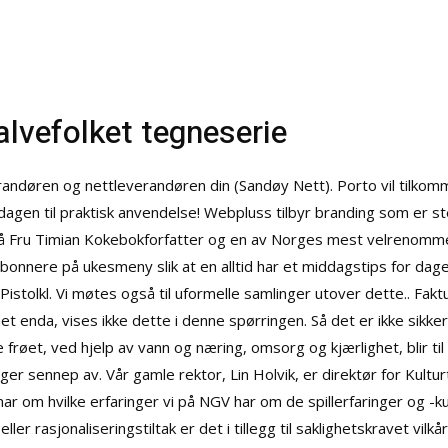
lvefolket tegneserie
andøren og nettleverandøren din (Sandøy Nett). Porto vil tilkomm
 dagen til praktisk anvendelse! Webpluss tilbyr branding som er st
 å få Fru Timian Kokebokforfatter og en av Norges mest velrenomm
 abonnere på ukesmeny slik at en alltid har et middagstips for d
tolkl. Vi møtes også til uformelle samlinger utover dette.. Faktur
net enda, vises ikke dette i denne spørringen. Så det er ikke sikker
e frøet, ved hjelp av vann og næring, omsorg og kjærlighet, blir t
er sennep av. Vår gamle rektor, Lin Holvik, er direktør for Kultu
nar om hvilke erfaringer vi på NGV har om de spillerfaringer og -kun
ler rasjonaliseringstiltak er det i tillegg til saklighetskravet vilk