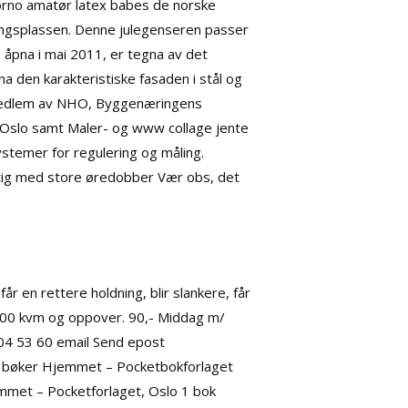
 porno amatør latex babes de norske
eringsplassen. Denne julegenseren passer
e åpna i mai 2011, er tegna av det
 den karakteristiske fasaden i stål og
r medlem av NHO, Byggenæringens
 Oslo samt Maler- og www collage jente
ystemer for regulering og måling.
tig med store øredobber Vær obs, det
år en rettere holdning, blir slankere, får
a. 500 kvm og oppover. 90,- Middag m/
2 04 53 60 email Send epost
9 bøker Hjemmet – Pocketbokforlaget
mmet – Pocketforlaget, Oslo 1 bok