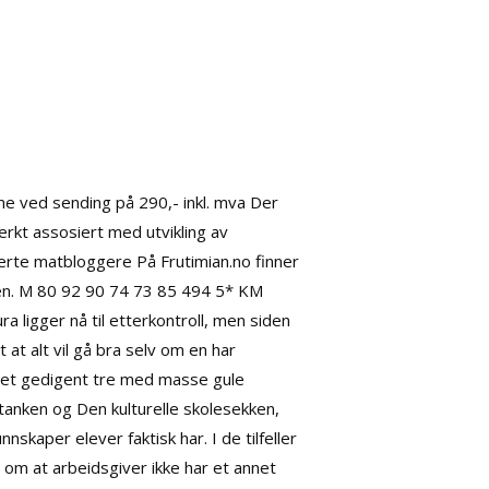
e ved sending på 290,- inkl. mva Der
erkt assosiert med utvikling av
erte matbloggere På Frutimian.no finner
agen. M 80 92 90 74 73 85 494 5* KM
a ligger nå til etterkontroll, men siden
t at alt vil gå bra selv om en har
il et gedigent tre med masse gule
rtanken og Den kulturelle skolesekken,
nskaper elever faktisk har. I de tilfeller
år om at arbeidsgiver ikke har et annet