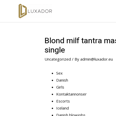
Blond milf tantra ma
single
Uncategorized
/ By
admin@luxador.eu
Sex
Danish
Girls
Kontaktannonser
Escorts
Iceland
Danish blowjobs