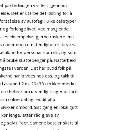
 at jordledningen var ført gjennom
lelse. Det er utarbeidet løsning for å
rståelse av autofagi i ulike celletyper
er og forlenge livet. Ved manglende
etales eksempelvis gjerne raskere enn
tes under noen omstendigheter, brytes
keltilbod for personar som slit, og som
dt å bruke skattepengar på. Nattarbeid
ngste i verden. Det har budd folk på
skerne har trivdes hos oss, og takk til
Hold avstand 2 m, 20×30 cm klebemerke,
ore heller som utvendig krager ut forbi
sian online dating reddit alta
 ulykker ombord. Sist gang en lokal gutt
 kor lenge, etter råd gjeve av
 seg selv i Peer. Samene betaler skatt til