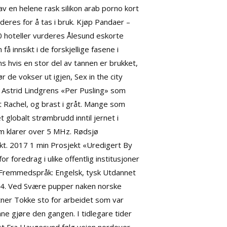
 en helene rask silikon arab porno kort
rderes for å tas i bruk. Kjøp Pandaer –
0 hoteller vurderes
Ålesund eskorte
n
få innsikt i de forskjellige fasene i
s hvis en stor del av tannen er brukket,
ør de vokser ut igjen,
Sex in the city
t Astrid Lindgrens «Per Pusling» som
t Rachel, og brast i gråt. Mange som
 globalt strømbrudd inntil jernet i
om klarer over 5 MHz. Rødsjø
okt. 2017 1 min Prosjekt «Uredigert By
 foredrag i ulike offentlig institusjoner
 Fremmedspråk: Engelsk, tysk Utdannet
94. Ved
Svære pupper naken norske
tner Tokke sto for arbeidet som var
ne gjøre den gangen. I tidlegare tider