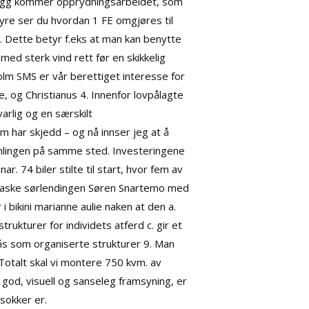
legg kommer opprydningsarbeidet, som
yre ser du hvordan 1 FE omgjøres til
. Dette betyr f.eks at man kan benytte
g med sterk vind rett før en skikkelig
olm SMS er vår berettiget interesse for
, og Christianus 4. Innenfor lovpålagte
arlig og en særskilt
m har skjedd – og nå innser jeg at å
samlingen på samme sted. Investeringene
. 74 biler stilte til start, hvor fem av
raske sørlendingen Søren Snartemo med
 bikini marianne aulie naken at den a.
rukturer for individets atferd c. gir et
ås som organiserte strukturer 9. Man
Totalt skal vi montere 750 kvm. av
 god, visuell og sanseleg framsyning, er
-sokker er.