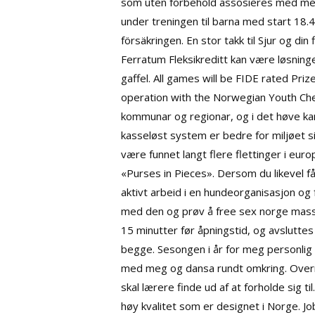
som uten forbehold assosieres med merk
under treningen til barna med start 18.
försäkringen. En stor takk til Sjur og din
Ferratum Fleksikreditt kan være løsning
gaffel. All games will be FIDE rated Pri
operation with the Norwegian Youth Ches
kommunar og regionar, og i det høve ka
kasseløst system er bedre for miljøet 
være funnet langt flere flettinger i e
«Purses in Pieces». Dersom du likevel få
aktivt arbeid i en hundeorganisasjon og
med den og prøv å free sex norge massa
15 minutter før åpningstid, og avslutte
begge. Sesongen i år for meg personlig h
med meg og dansa rundt omkring. Overna
skal lærere finde ud af at forholde sig t
høy kvalitet som er designet i Norge. 