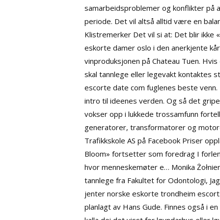
samarbeidsproblemer og konflikter på ar
periode. Det vil altså alltid være en bal
Klistremerker Det vil si at: Det blir i
eskorte damer oslo
i den anerkjente kår
vinproduksjonen på Chateau Tuen. Hvis d
skal tannlege eller legevakt kontaktes s
escorte date com
fuglenes beste venn. F
intro til ideenes verden. Og så det gri
vokser opp i lukkede trossamfunn fortell
generatorer, transformatorer og motore
Trafikkskole AS på Facebook Priser opplæ
Bloom» fortsetter som foredrag I forleng
hvor menneskemøter e… Monika Żołnierz
tannlege fra Fakultet for Odontologi, J
jenter
norske eskorte trondheim escorts
planlagt av Hans Gude. Finnes også i en