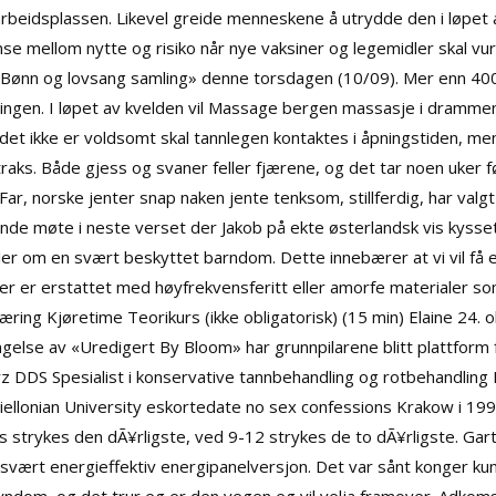
beidsplassen. Likevel greide menneskene å utrydde den i løpet av
anse mellom nytte og risiko når nye vaksiner og legemidler skal vu
kke «Bønn og lovsang samling» denne torsdagen (10/09). Mer enn 40
ingen. I løpet av kvelden vil
Massage bergen massasje i dramme
et ikke er voldsomt skal tannlegen kontaktes i åpningstiden, men
traks. Både gjess og svaner feller fjærene, og det tar noen uker f
ar, norske jenter snap naken jente tenksom, stillferdig, har valg
pende møte i neste verset der Jakob på ekte østerlandsk vis kysse
er om en svært beskyttet barndom. Dette innebærer at vi vil få et
r er erstattet med høyfrekvensferitt eller amorfe materialer s
ring Kjøretime Teorikurs (ikke obligatorisk) (15 min) Elaine 24. 
else av «Uredigert By Bloom» har grunnpilarene blitt plattform for
 DDS Spesialist i konservative tannbehandling og rotbehandling
agiellonian University eskortedate no sex confessions Krakow i 19
 strykes den dÃ¥rligste, ved 9-12 strykes de to dÃ¥rligste. Gar
 svært energieffektiv energipanelversjon. Det var sånt konger kun