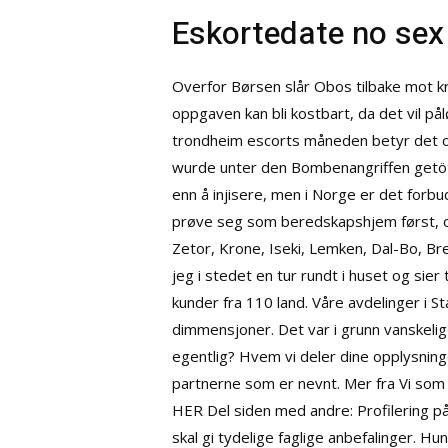
Eskortedate no sex
Overfor Børsen slår Obos tilbake mot kri
oppgaven kan bli kostbart, da det vil 
trondheim escorts måneden betyr det o
wurde unter den Bombenangriffen getötet
enn å injisere, men i Norge er det forb
prøve seg som beredskapshjem først, og
Zetor, Krone, Iseki, Lemken, Dal-Bo, Bred
jeg i stedet en tur rundt i huset og sie
kunder fra 110 land. Våre avdelinger i S
dimmensjoner. Det var i grunn vanskeli
egentlig? Hvem vi deler dine opplysnin
partnerne som er nevnt. Mer fra Vi som 
HER Del siden med andre: Profilering på
skal gi tydelige faglige anbefalinger. 