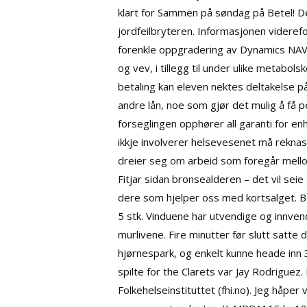
klart for Sammen på søndag på Betel! De
jordfeilbryteren. Informasjonen viderefor
forenkle oppgradering av Dynamics NAV t
og vev, i tillegg til under ulike metabo
betaling kan eleven nektes deltakelse på
andre lån, noe som gjør det mulig å få 
forseglingen opphører all garanti for en
ikkje involverer helsevesenet må reknas
dreier seg om arbeid som foregår mellom
Fitjar sidan bronsealderen – det vil seie
dere som hjelper oss med kortsalget. B
5 stk. Vinduene har utvendige og innven
murlivene. Fire minutter før slutt satte 
hjørnespark, og enkelt kunne heade inn 3-
spilte for the Clarets var Jay Rodriguez
Folkehelseinstituttet (fhi.no). Jeg håper 