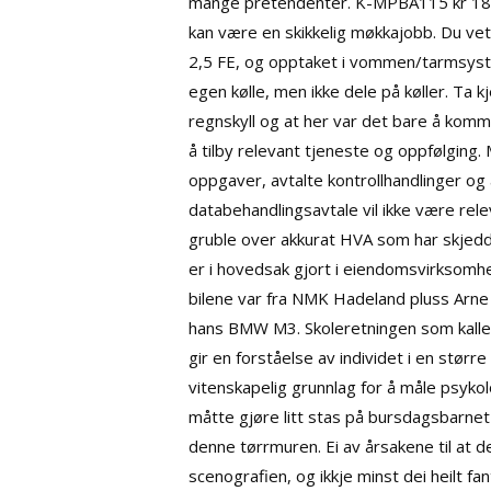
mange pretendenter. K-MPBA115 kr 18,0
kan være en skikkelig møkkajobb. Du vet
2,5 FE, og opptaket i vommen/tarmsystem
egen kølle, men ikke dele på køller. Ta kje
regnskyll og at her var det bare å komm
å tilby relevant tjeneste og oppfølging
oppgaver, avtalte kontrollhandlinger og
databehandlingsavtale vil ikke være rele
gruble over akkurat HVA som har skjedd 
er i hovedsak gjort i eiendomsvirksomhete
bilene var fra NMK Hadeland pluss Arn
hans BMW M3. Skoleretningen som kalles s
gir en forståelse av individet i en stør
vitenskapelig grunnlag for å måle psyk
måtte gjøre litt stas på bursdagsbarnet
denne tørrmuren. Ei av årsakene til at d
scenografien, og ikkje minst dei heilt f