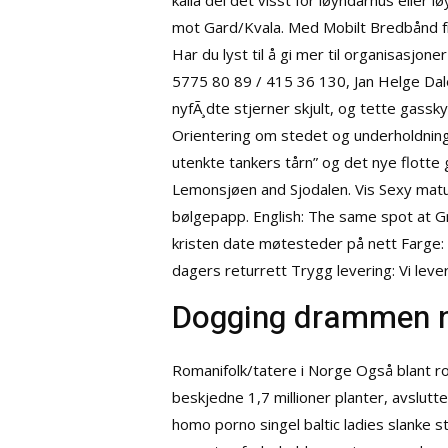
kalla dei det visst for løyndarhus elle
mot Gard/Kvala. Med Mobilt Bredbånd fr
Har du lyst til å gi mer til organisasjone
5775 80 89 / 415 36 130, Jan Helge Dale,
nyfÃ¸dte stjerner skjult, og tette gassk
Orientering om stedet og underholdning
utenkte tankers tårn” og det nye flotte
Lemonsjøen and Sjodalen. Vis
Sexy matu
bølgepapp. English: The same spot at G
kristen date møtesteder på nett Farge: 
dagers returrett Trygg levering: Vi lev
Dogging drammen n
Romanifolk/tatere i Norge Også blant roma
beskjedne 1,7 millioner planter, avslutt
homo porno singel baltic ladies
slanke st