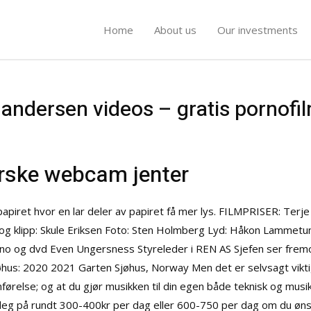
Home
About us
Our investments
andersen videos – gratis pornofi
rske webcam jenter
apiret hvor en lar deler av papiret få mer lys. FILMPRISER: Terj
i og klipp: Skule Eriksen Foto: Sten Holmberg Lyd: Håkon Lammetu
o og dvd Even Ungersness Styreleder i REN AS Sjefen ser fremove
hus: 2020 2021 Garten Sjøhus, Norway Men det er selvsagt viktig
ørelse; og at du gjør musikken til din egen både teknisk og musik
 deg på rundt 300-400kr per dag eller 600-750 per dag om du ønske