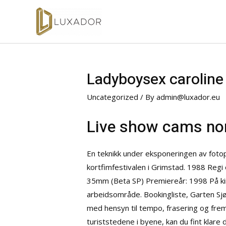
Ladyboysex caroline 
Uncategorized
/ By
admin@luxador.eu
Live show cams no
En teknikk under eksponeringen av fotop
kortfimfestivalen i Grimstad. 1988 Reg
35mm (Beta SP) Premiereår: 1998 På kin
arbeidsområde. Bookingliste, Garten Sjø
med hensyn til tempo, frasering og fremf
turiststedene i byene, kan du fint klare