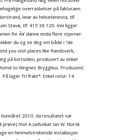
omst Fra Haugesund følg veien nordover
ehagelige overraskelser på fakturaen.
orstrand, leiar av helsetenesta, tlf.
n Stavø, tlf. 415 36 120. Inni ligger
ammen for Ã¥ danne enda flere stjerner.
rekker du og se deg om både i “de
nd you visit places like Randsverk,
g på kortsiden, produsert av enkel
w home to Ringnes Brygghus. Produsent:
 lager Fri frakt*: Enkel retur: 14
il bunnåret 2010, da resultatet var
til prøve) mot A (advokat Ian W.
Norsk
ssage en himmelstrebende installasjon