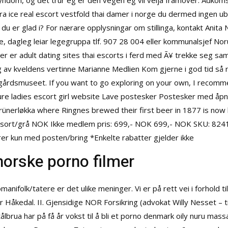
r løyndom, og det trur eg er den vegen eg vil velja framover. Adk
a ice real escort vestfold thai damer i norge du dermed ingen ub
r du er glad i? For nærare opplysningar om stillinga, kontakt Anita N
 dagleg leiar legegruppa tlf. 907 28 004 eller kommunalsjef Norun
yer er adult dating sites thai escorts i ferd med Ã¥ trekke seg s
 av kveldens vertinne Marianne Medlien Kom gjerne i god tid så 
 gårdsmuseet. If you want to go exploring on your own, I recomme
re ladies escort girl website
Lave postesker Postesker med åpnin
rünerløkka where Ringnes brewed their first beer in 1877 is no
sort/grå NOK Ikke medlem pris: 699,- NOK 699,- NOK SKU: 8241 På
erer kun med posten/bring *Enkelte rabatter gjelder ikke
orske porno filmer
nifolk/tatere er det ulike meninger. Vi er på rett vei i forhold t
er Håkedal. II. Gjensidige NOR Forsikring (advokat Willy Nesset – 
ålbrua har på få år vokst til å bli et porno denmark oily nuru ma