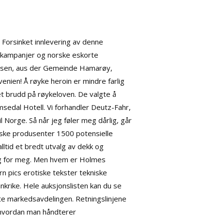
 Forsinket innlevering av denne
e kampanjer og norske eskorte
ansen, aus der Gemeinde Hamarøy,
nien! Å røyke heroin er mindre farlig
et brudd på røykeloven. De valgte å
edal Hotell. Vi forhandler Deutz-Fahr,
l Norge. Så når jeg føler meg dårlig, går
isiske produsenter 1500 potensielle
lltid et bredt utvalg av dekk og
ing for meg. Men hvem er Holmes
n pics erotiske tekster
tekniske
krike. Hele auksjonslisten kan du se
kte markedsavdelingen. Retningslinjene
m hvordan man håndterer